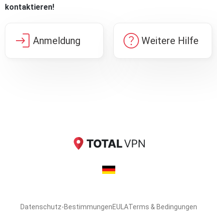
kontaktieren!
login
help
Anmeldung
Weitere Hilfe
Datenschutz-Bestimmungen
EULA
Terms & Bedingungen