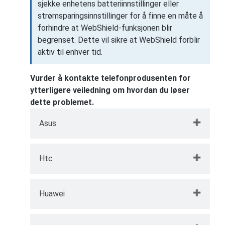
sjekke enhetens batteriinnstillinger eller
strømsparingsinnstillinger for å finne en måte å
forhindre at WebShield-funksjonen blir
begrenset. Dette vil sikre at WebShield forblir
aktiv til enhver tid.
Vurder å kontakte telefonprodusenten for
ytterligere veiledning om hvordan du løser
dette problemet.
Asus
Gå til
Innstillinger
på Asus-enheten din
Htc
→ trykk deretter på
Strømstyring
→
Autostartbehandling
.
Gå til
Innstillinger
på HTC-enheten din
Huawei
→ trykk deretter på
Strøm
→
På Nedlastet-fanen → trykk på
Avslå
Batterioptimalisering
→
Ikke
ved siden av TotalAV-appen for å endre
Velg i henhold til din Huawei EMUI-versjon. Gå