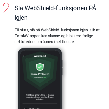
TotalAV-appen.
Slå WebShield-funksjonen PÅ
Trykk på
Ferdig
for å bekrefte.
igjen
Til slutt, slå på WebShield-funksjonen igjen, slik at
TotalAV-appen kan skanne og blokkere farlige
nettsteder som åpnes i nettlesere.