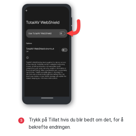
din → trykk på
Batteri- og enhetspleie
.
→ TotalAV.
Trykk på
Batteri
→ velg deretter
Sørg for at
Autostart
er aktivert.
Bakgrunnsbruksgrenser
.
Trykk på
Andre tillatelser
→ aktiver
Trykk på
Apper som aldri sover
.
følgende tillatelser:
Vis på
låseskjermen
Vis popup-vindu
Vis
Trykk på
+
øverst til høyre → velg
popup-vinduer mens den kjører i
deretter TotalAV-appen.
bakgrunnen
Trykk på
Legg til
for å legge til TotalAV-
Trykk på ← tilbakepilen → trykk på
appen i listen.
Batterisparing
→ velg
Ingen
begrensninger
.
Android versjon 10
MiUI 10 og 9
Trykk på Tillat hvis du blir bedt om det, for å
Gå til
Innstillinger
på Samsung-enheten
bekrefte endringen.
din → trykk på
Enhetsvedlikehold
.
Åpne enten
Innstillinger
→
Installerte