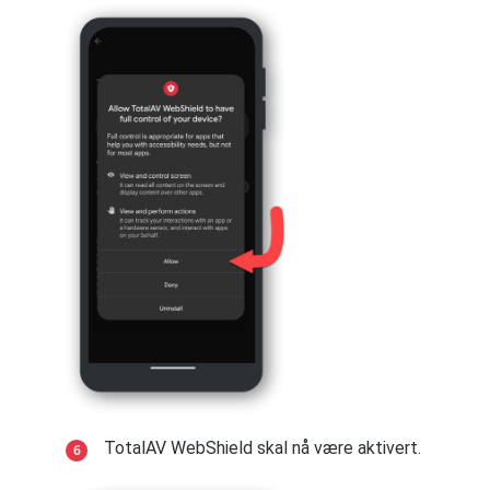
apper
/
Appadministrasjon
.
Trykk på
Batteri
→ velg deretter
App-
strømstyring
.
Trykk på TotalAV-appen og sørg for at
Autostart er aktivert
.
Trykk på
Apper som ikke skal settes i
dvalemodus
, og velg deretter TotalAV-
Trykk på
Andre tillatelser
.
appen.
Sørg for at
Vis på låseskjerm
og
Start
Trykk på
Ferdig
for å bekrefte.
i bakgrunnen er aktivert
.
Trykk på tilbakepilen ←, og trykk
deretter på
Batterisparing
→ velg
Android versjon 9
Ingen restriksjoner
.
Gå til
Innstillinger
på Samsung-enheten
din og trykk på
Apper
.
MiUI 8
Trykk på
menyen
(tre vertikale prikker)
TotalAV WebShield skal nå være aktivert.
øverst til høyre, og velg deretter
Åpne enten
Innstillinger
→
Installerte
Spesiell tilgang
.