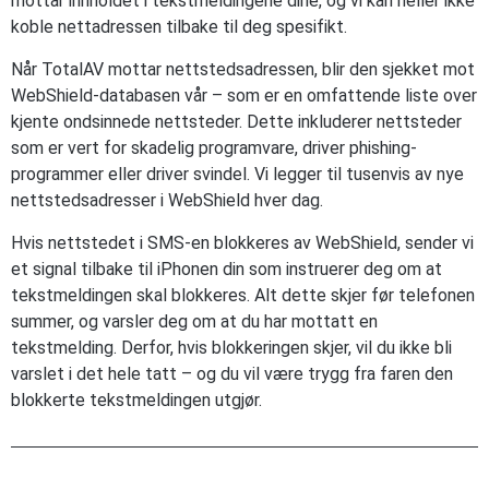
mottar innholdet i tekstmeldingene dine, og vi kan heller ikke
koble nettadressen tilbake til deg spesifikt.
Når TotalAV mottar nettstedsadressen, blir den sjekket mot
WebShield-databasen vår – som er en omfattende liste over
kjente ondsinnede nettsteder. Dette inkluderer nettsteder
som er vert for skadelig programvare, driver phishing-
programmer eller driver svindel. Vi legger til tusenvis av nye
nettstedsadresser i WebShield hver dag.
Hvis nettstedet i SMS-en blokkeres av WebShield, sender vi
et signal tilbake til iPhonen din som instruerer deg om at
tekstmeldingen skal blokkeres. Alt dette skjer før telefonen
summer, og varsler deg om at du har mottatt en
tekstmelding. Derfor, hvis blokkeringen skjer, vil du ikke bli
varslet i det hele tatt – og du vil være trygg fra faren den
blokkerte tekstmeldingen utgjør.