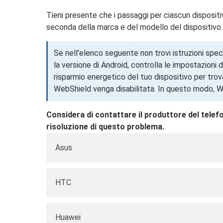
Tieni presente che i passaggi per ciascun dispositi
seconda della marca e del modello del dispositivo.
Se nell'elenco seguente non trovi istruzioni spe
la versione di Android, controlla le impostazioni d
risparmio energetico del tuo dispositivo per tro
WebShield venga disabilitata. In questo modo, W
Considera di contattare il produttore del telef
risoluzione di questo problema.
Asus
Vai a
Impostazioni
sul tuo Asus dispositi
HTC
alimentazione
→
Gestione avvio automa
Vai su
Impostazioni
sul tuo HTC dispositi
Nella scheda Scaricati → tocca
Nega
accan
Huawei