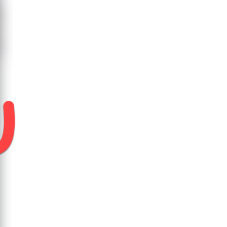
zione in alto, quindi scegli TotalAV e
uindi seleziona
Senza restrizioni
.
sitivo → tocca
Batteria e cura del
mi.
utilizzo in background
.
eguenti autorizzazioni:
Mostra sulla
di seleziona l'app TotalAV.
stra a comparsa
Visualizza le finestre a
ground
AV all'elenco.