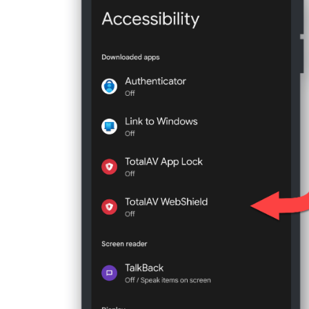
batteria
.
Seleziona TotalAV nell'elenco delle app.
Seleziona
Tutte le app
dalla barra multifun
Scorri verso il basso → tocca
Batteria
→ q
seleziona
Non ottimizzare
.
Android versione 11
MiUI 11
Vai a
Impostazioni
sul tuo Samsung dispo
Vai a
Impostazioni
sul tuo dispositivo Xiao
dispositivo
.
Tocca
App
→
Gestisci app
→ TotalAV.
Tocca
Batteria
→ quindi seleziona
Limiti 
Assicurati che
Autostart
sia abilitato.
Tocca
App che non si bloccano mai
.
Tocca
Altre autorizzazioni
→ abilita le s
Tocca
+
nell'angolo in alto a destra → quin
schermata di blocco
Visualizza la fine
comparsa durante l'esecuzione in back
Tocca
Aggiungi
per aggiungere l'app Total