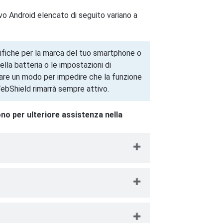
vo Android elencato di seguito variano a
cifiche per la marca del tuo smartphone o
ella batteria o le impostazioni di
vare un modo per impedire che la funzione
ebShield rimarrà sempre attivo.
ono per ulteriore assistenza nella
vo → quindi tocca
Gestione
tico
.
vo → quindi tocca
Alimentazione
→
to all'app TotalAV per modificare