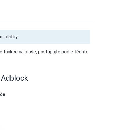
í platby.
ené funkce na ploše, postupujte podle těchto
l Adblock
eče