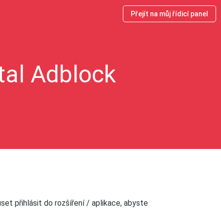
Přejít na můj řídicí panel
tal Adblock
et přihlásit do rozšíření / aplikace, abyste