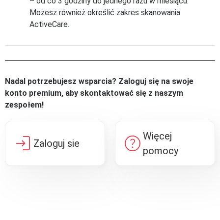
– od co 3 godziny do jednego razu w miesiącu.
Możesz również określić zakres skanowania
ActiveCare.
Nadal potrzebujesz wsparcia? Zaloguj się na swoje
konto premium, aby skontaktować się z naszym
zespołem!
Więcej
login
help
Zaloguj sie
pomocy