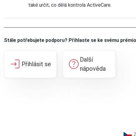
také určit, co dělá kontrola ActiveCare.
Stále potřebujete podporu? Přihlaste se ke svému prémi
Další
login
help
Přihlásit se
nápověda
Z