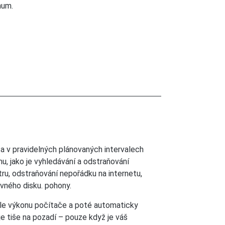
mum.
a v pravidelných plánovaných intervalech
u, jako je vyhledávání a odstraňování
ru, odstraňování nepořádku na internetu,
ného disku. pohony.
tele výkonu počítače a poté automaticky
je tiše na pozadí – pouze když je váš