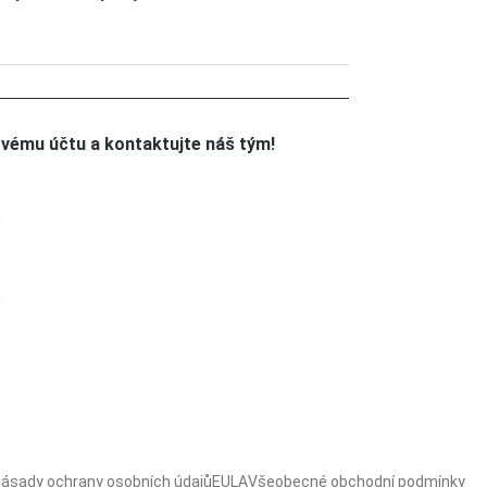
ovému účtu a kontaktujte náš tým!
ásady ochrany osobních údajů
EULA
Všeobecné obchodní podmínky