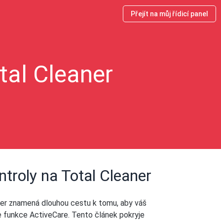
Přejít na můj řídicí panel
tal Cleaner
troly na Total Cleaner
er znamená dlouhou cestu k tomu, aby váš
e funkce ActiveCare. Tento článek pokryje