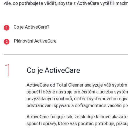
vše, co potřebujete vědět, abyste z ActiveCare vytěžili maxi
Co je ActiveCare?
Plánování ActiveCare
Co je ActiveCare
ActiveCare od Total Cleaner analyzuje váš systém 
spouští běžné nástroje pro čištění a údržbu systém
nevyžádaných souborů, čištění systémového regist
odstraňování spywaru a defragmentace vašeho pev
ActiveCare funguje tak, že sleduje klíčové ukaza
spouští opravy, které váš počítač potřebuje, pracu