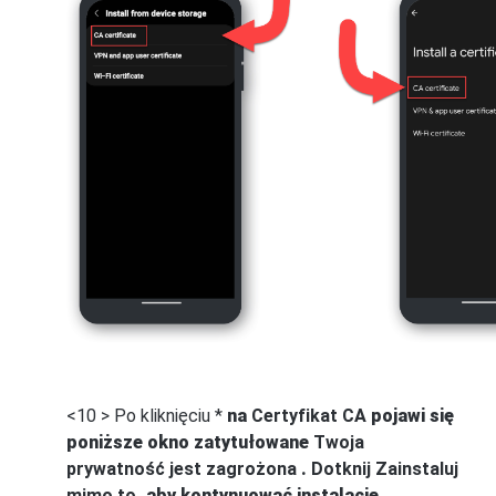
<10 > Po kliknięciu *
na
Certyfikat CA
pojawi się
poniższe okno zatytułowane
Twoja
prywatność jest zagrożona
.
Dotknij
Zainstaluj
mimo to
, aby kontynuować instalację