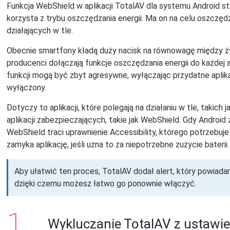
Funkcja WebShield w aplikacji TotalAV dla systemu Android st
korzysta z trybu oszczędzania energii. Ma on na celu oszczędz
działających w tle.
Obecnie smartfony kładą duży nacisk na równowagę między ży
producenci dołączają funkcje oszczędzania energii do każdej a
funkcji mogą być zbyt agresywne, wyłączając przydatne aplikac
wyłączony.
Dotyczy to aplikacji, które polegają na działaniu w tle, takich j
aplikacji zabezpieczających, takie jak WebShield. Gdy Android z
WebShield traci uprawnienie Accessibility, którego potrzebuje
zamyka aplikację, jeśli uzna to za niepotrzebne zużycie baterii.
Aby ułatwić ten proces, TotalAV dodał alert, który powiadam
dzięki czemu możesz łatwo go ponownie włączyć.
Wykluczanie TotalAV z ustawie