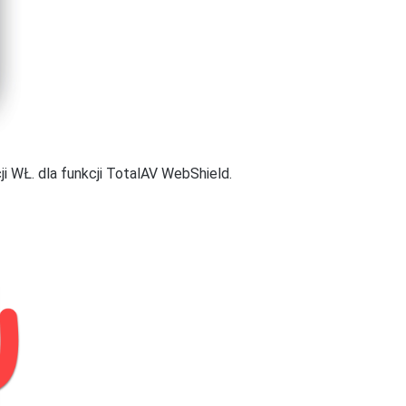
zanie baterii
→ wybierz
Brak
 Samsung → dotknij
Pielęgnacja
ikacje
/
Zarządzanie aplikacjami
.
 WŁ. dla funkcji TotalAV WebShield.
ądzanie energią aplikacji
.
pcja
Autostart jest włączona
.
ne
, a następnie wybierz aplikację
okady
i
Uruchom w tle są włączone
.
ij
Oszczędzanie baterii
→ wybierz
Samsung i dotknij
Aplikacje
.