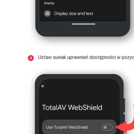
Kliknij strzałkę wstecz ← → kliknij
Oszczęd
ograniczeń
.
Wersja Androida 10
MiUI 10 i 9
Przejdź do
Ustawień
na swoim urządzeniu
urządzenia
.
Otwórz
Ustawienia
→
Zainstalowane apl
Ustaw suwak uprawnień dostępności w pozycji
Kliknij
Bateria
→, a następnie wybierz
Zarz
Kliknij aplikację TotalAV i upewnij się, że o
Kliknij
Aplikacje, które nie zostaną uśpio
Kliknij
Inne uprawnienia
.
TotalAV.
Upewnij się, że opcje
Pokaż na ekranie bl
Kliknij
Gotowe
, aby potwierdzić.
Kliknij strzałkę wstecz ←, a następnie klikn
Brak ograniczeń
.
Wersja Androida 9
Przejdź do
Ustawień
na swoim urządzeniu 