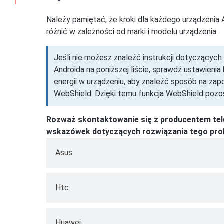
Należy pamiętać, że kroki dla każdego urządzenia
różnić w zależności od marki i modelu urządzenia.
Jeśli nie możesz znaleźć instrukcji dotyczących 
Androida na poniższej liście, sprawdź ustawienia
energii w urządzeniu, aby znaleźć sposób na zap
WebShield. Dzięki temu funkcja WebShield pozos
Rozważ skontaktowanie się z producentem tel
wskazówek dotyczących rozwiązania tego pro
Asus
Przejdź do
Ustawień
na swoim urządzeniu 
Htc
energią
→
Menedżer automatycznego u
Przejdź do
Ustawień
na swoim urządzeniu
Na karcie Pobrane → dotknij
Odrzuć
obok a
Huawei