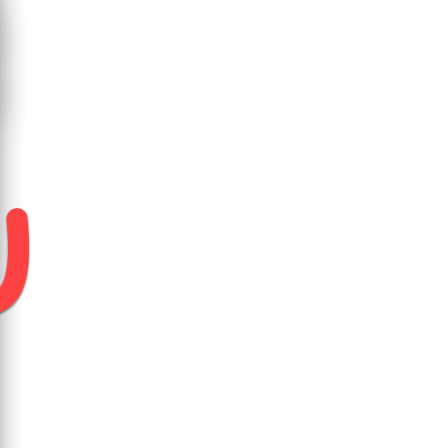
lny dostęp do aplikacji
→
tążce, następnie wybierz TotalAV i
ie wybierz
Nieograniczone
.
 Samsung → dotknij
Pielęgnacja baterii
Xiaomi.
→ TotalAV.
ty użycia w tle
.
ona.
ce uprawnienia:
Pokaż na ekranie
ie wybierz aplikację TotalAV.
okna pop-up podczas działania w tle
o listy.