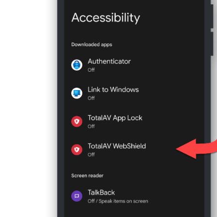
Kliknij
Prywatność
→
Zarządzaj
→
Specja
Optymalizacja baterii
.
Wybierz TotalAV z listy aplikacji.
Wybierz
Wszystkie aplikacje
na górnej ws
Przewiń w dół → dotknij
Bateria
→ następn
wybierz
Nie optymalizuj
.
Wersja Androida 11
MiUI 11
Przejdź do
Ustawień
na swoim urządzeniu
Przejdź do
Ustawień
na swoim urządzeniu 
i urządzenia
.
Kliknij
Aplikacje
→
Zarządzaj aplikacjami
Kliknij
Bateria
→, a następnie wybierz
Limi
Upewnij się, że opcja
Autostart
jest włącz
Kliknij
Aplikacje, które nigdy nie śpią
.
Kliknij
Inne uprawnienia
→ włącz następują
Kliknij
+
w prawym górnym rogu →, a następn
blokady
Wyświetl okno pop-up
Wyświetl 
Kliknij
Dodaj
, aby dodać aplikację TotalAV d