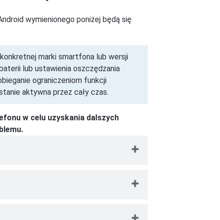
 Android wymienionego poniżej będą się
konkretnej marki smartfona lub wersji
 baterii lub ustawienia oszczędzania
obieganie ograniczeniom funkcji
tanie aktywna przez cały czas.
efonu w celu uzyskania dalszych
blemu.
Asus → następnie dotknij
Zarządzanie
ruchamiania
.
 HTC → następnie dotknij
Zasilanie
→
plikacji TotalAV, aby zmienić to