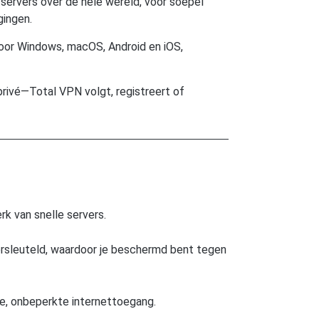
servers over de hele wereld, voor soepel
gingen.
oor Windows, macOS, Android en iOS,
 privé—Total VPN volgt, registreert of
rk van snelle servers.
versleuteld, waardoor je beschermd bent tegen
ge, onbeperkte internettoegang.