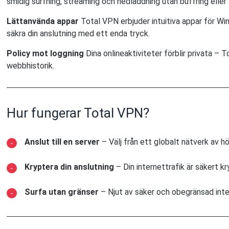
smidig surfning, streaming och nedladdning utan buffring eller
Lättanvända appar
Total VPN erbjuder intuitiva appar för Wi
säkra din anslutning med ett enda tryck.
Policy mot loggning
Dina onlineaktiviteter förblir privata – To
webbhistorik.
Hur fungerar Total VPN?
Anslut till en server
– Välj från ett globalt nätverk av h
Kryptera din anslutning
– Din internettrafik är säkert k
Surfa utan gränser
– Njut av säker och obegränsad int