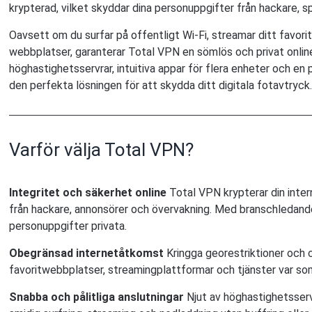
krypterad, vilket skyddar dina personuppgifter från hackare, s
Oavsett om du surfar på offentligt Wi-Fi, streamar ditt favori
webbplatser, garanterar Total VPN en sömlös och privat onlin
höghastighetsservrar, intuitiva appar för flera enheter och en p
den perfekta lösningen för att skydda ditt digitala fotavtryck
Varför välja Total VPN?
Integritet och säkerhet online
Total VPN krypterar din inter
från hackare, annonsörer och övervakning. Med branschledande
personuppgifter privata.
Obegränsad internetåtkomst
Kringga georestriktioner och ce
favoritwebbplatser, streamingplattformar och tjänster var som
Snabba och pålitliga anslutningar
Njut av höghastighetsservr