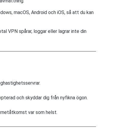
 avmattning.
ndows, macOS, Android och iOS, så att du kan
tal VPN spårar, loggar eller lagrar inte din
öghastighetsservrar.
rypterad och skyddar dig från nyfikna ögon.
ernetåtkomst var som helst.