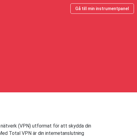
Gå till min instrumentpanel
t nätverk (VPN) utformat för att skydda din
 Med Total VPN är din internetanslutning