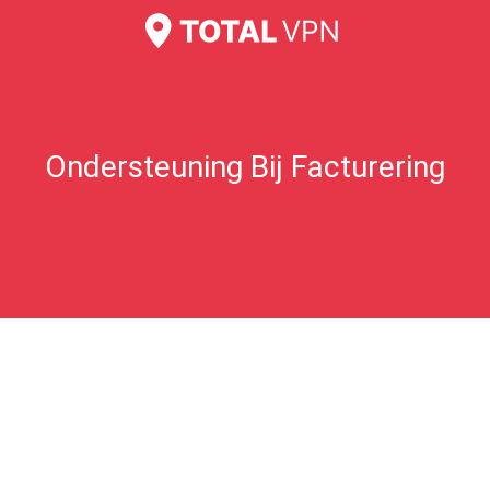
Ik denk dat ik te veel heb betaald?
Veelgestelde vragen over cadeaukaarten
Ondersteuning Bij Facturering