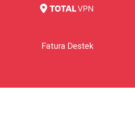
Sanırım benden fazla ücret almışlar?
Hediye Kartları Hakkında Sıkça Sorulan Sorular
Fatura Destek