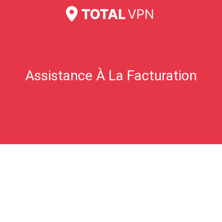
Où est mon courriel de renouvellement ?
Je crois qu'on m'a surfacturé ?
FAQ sur les cartes-cadeaux
Assistance À La Facturation