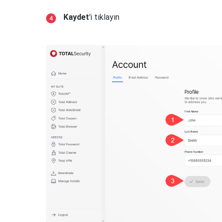
Kaydet
'i tıklayın