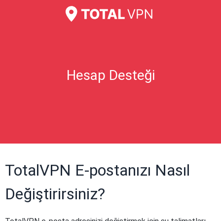
Hesap Desteği
TotalVPN E-postanızı Nasıl
Değiştirirsiniz?