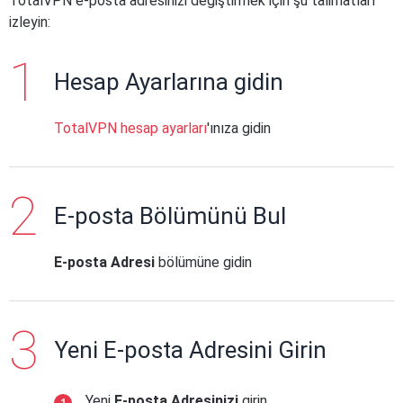
TotalVPN e-posta adresinizi değiştirmek için şu talimatları
izleyin:
Hesap Ayarlarına gidin
TotalVPN hesap ayarları
'ınıza gidin
E-posta Bölümünü Bul
E-posta Adresi
bölümüne gidin
Yeni E-posta Adresini Girin
Yeni
E-posta Adresinizi
girin