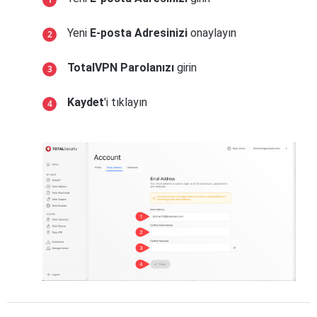
Yeni
E-posta Adresinizi
onaylayın
TotalVPN Parolanızı
girin
Kaydet
'i tıklayın