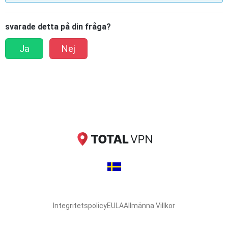
svarade detta på din fråga?
Ja
Nej
Integritetspolicy
EULA
Allmänna Villkor