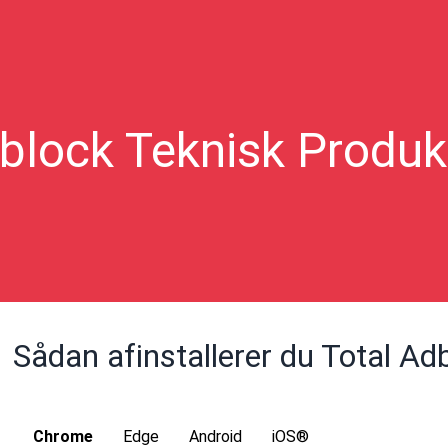
block Teknisk Produ
Sådan afinstallerer du Total Ad
Chrome
Edge
Android
iOS®