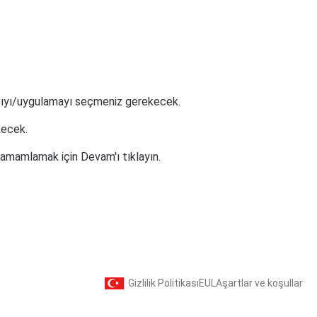
ayıcıyı/uygulamayı seçmeniz gerekecek.
kecek.
 tamamlamak için Devam'ı tıklayın.
Gizlilik Politikası
EULA
şartlar ve koşullar