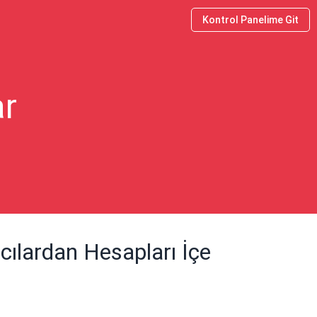
Kontrol Panelime Git
ar
cılardan Hesapları İçe