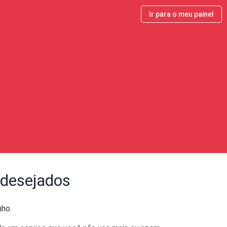
Ir para o meu painel
ndesejados
nho.