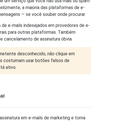
 de um serviço que você não usa mais ou spam
elizmente, a maioria das plataformas de e-
 mensagens — se você souber onde procurar.
a de e-mails indesejados em provedores de e-
erais para outras plataformas. Também
de cancelamento de assinatura óbvia.
emetente desconhecido, não clique em
tas costumam usar botões falsos de
tá ativo.
.
ail
ssinatura em e-mails de marketing e torna