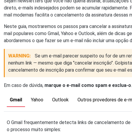
Sejam newsletters que você não queria assinar, atualizações
direto, e-mails indesejados podem se acumular rapidamente. F
mail modernas facilita o cancelamento da assinatura dessas
Neste guia, mostraremos os passos para cancelar a assinatur
mail populares como Gmail, Yahoo e Outlook, além de dicas g
abordaremos o que fazer se um e-mail não incluir uma opção 
WARNING:
Se um e-mail parecer suspeito ou for de um r
nenhum link — mesmo que diga "cancelar inscrição". Golpis
cancelamento de inscrição para confirmar que seu e-mail es
Em caso de dúvida,
marque o e-mail como spam e exclua-o
Gmail
Yahoo
Outlook
Outros provedores de e-m
O Gmail frequentemente detecta links de cancelamento de a
o processo muito simples: