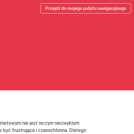
Przejdź do mojego pulpitu nawigacyjnego
ernetowym nie jest niczym niezwykłym.
 być frustrująca i czasochłonna. Dlatego