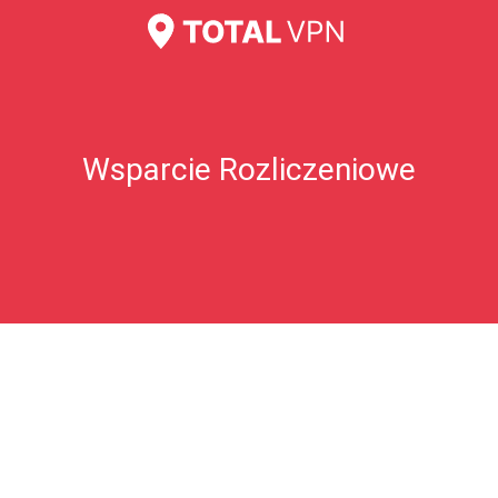
Chyba zapłaciłem za dużo?
Często zadawane pytania dotyczące kart podarunkowych
Wsparcie Rozliczeniowe