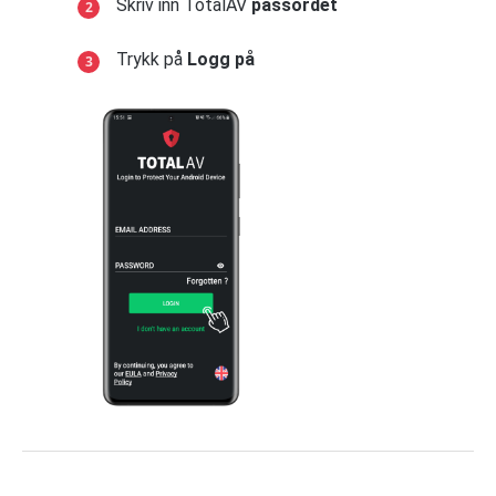
Skriv inn TotalAV
passordet
Trykk på
Logg på