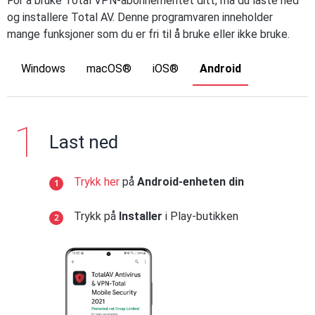
For å bruke Total VPN-abonnementet ditt, må du laste ned
og installere Total AV. Denne programvaren inneholder
mange funksjoner som du er fri til å bruke eller ikke bruke.
Windows
macOS®
iOS®
Android
Last ned
Trykk her
på
Android-enheten din
Trykk på
Installer
i Play-butikken