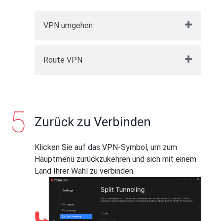
VPN umgehen
Hier können Sie auswählen, welche
Route VPN
Websites den verbundenen VPN-Tunnel
umgehen dürfen:
Hier können Sie auswählen, welche
Klicken Sie auf
Bypass VPN
.
Websites ausschließlich über den
verbundenen VPN-Tunnel geleitet werden.
Zurück zu Verbinden
Anderer Datenverkehr wird nicht über die
VPN-Verbindung genutzt.
Klicken Sie auf das VPN-Symbol, um zum
Klicken Sie auf
Route über VPN
.
Hauptmenü zurückzukehren und sich mit einem
Land Ihrer Wahl zu verbinden.