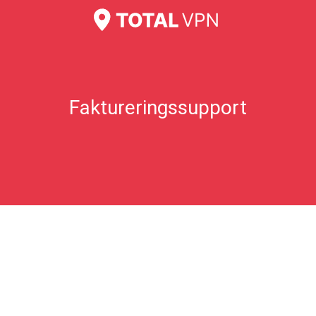
Jeg tror, jeg er blevet overfaktureret?
Ofte stillede spørgsmål om gavekort
Faktureringssupport